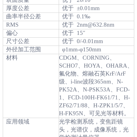
厚度公差
优于 ±0.01mm
曲率半径公差
优于 0.1‰
RMS
优于 2nm@632.8nm
偏心
优于 15″
尺寸公差
优于 0/-0.01mm
外径加工范围
φ1mm-φ150mm
材料
CDGM、CORNING、
SCHO7、HOYA、OHARA、
氟化物、熔融石英KrF/ArF
级、i-line波段365nm、N-
PK52A、N-PSK53A、FCD-
1、FCD-100H-FK61/71、H-
ZF62/71/88、H-ZPK1/5/7、
H-FK95N、可见光等材料。
应用领域
光学检测系统，变焦距镜
头，光谱仪，成像系统，光