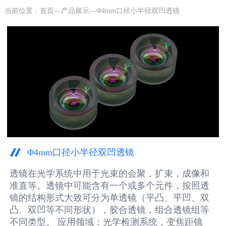
当前位置：
首页
—
产品展示
—Φ4mm口径小半径双凹透镜
Φ4mm口径小半径双凹透镜
透镜在光学系统中用于光束的会聚，扩束，成像和
准直等。透镜中可能含有一个或多个元件，按照透
镜的结构形式大致可分为单透镜（平凸、平凹、双
凸、双凹等不同形状），胶合透镜，组合透镜组等
不同类型。 应用领域：光学检测系统，变焦距镜